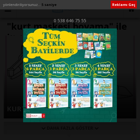
yönlendiriliyorsunuz...
5 saniye
Reklamı Geç
0 538 646 75 55
"kurt maskesi boyama" ile
İlişikli yazılar
KURT BOYAMA SAYFALARI
DAHA FAZLA GÖSTER