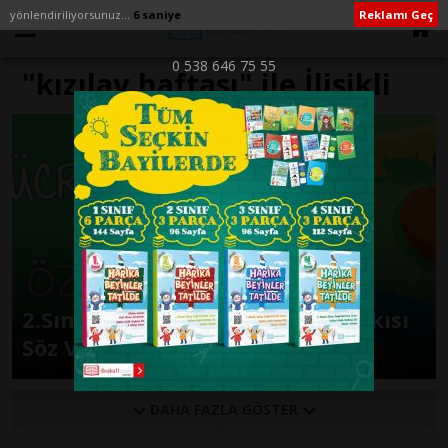
yönlendiriliyorsunuz...
6 saniye
Reklamı Geç
0 538 646 75 55
"kızılay haftası" ile İlişikli
yazılar
2.Sınıf Müzik Kitabı KIZILAY Şarkısı
Söz Ve Müzikleri
DAHA FAZLA GÖSTER