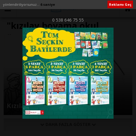
yönlendiriliyorsunuz...
6 saniye
Reklamı Geç
0 538 646 75 55
"kızılay boyama okul
öncesi" ile İlişikli yazılar
Kızılay Boyama Sayfaları
DAHA FAZLA GÖSTER