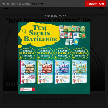
yönlendiriliyorsunuz...
6 saniye
Reklamı Geç
0 538 646 75 55
"kivi boyama sayfası" ile
İlişikli yazılar
Kivi Boyama Sayfası
DAHA FAZLA GÖSTER