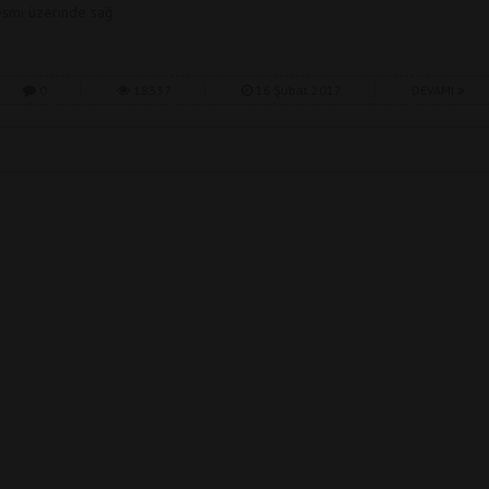
esmi üzerinde sağ
0
18337
16 Şubat 2017
DEVAMI