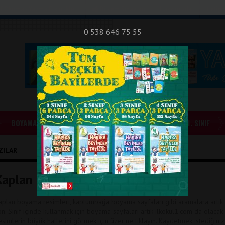
nıf Okuma - Yazma Etkinlikleri
Bilsem Sınavları
Hakkımızda
İletişi
0 538 646 75 55
BOYAMALAR
GÜNLÜK ÖDEVLER
1. SINIF
ZILAR
Kaplan Boyama Sayfaları
aplan boyama resimleri, kaplumbağa boyama sayfaları gibi aramalara artık
on. Sınıf içinde kullanmak için boyama sayfaları artık ilkokul1.com da olacak
esimlerin büyük hallerini görmek için üzerine tıklayın. Kaydetmek istediğiniz