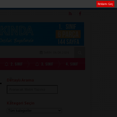
Reklamı Geç
m
TARİH: 06.08.2026
2. SINIF
3. SINIF
4. SINIF
Detaylı Arama
Kategori Seçin