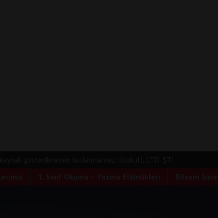
e kaynak gösterilmeden kullanılamaz. ilkokul1 LTD. ŞTİ.
lerimiz
1. Sınıf Okuma – Yazma Etkinlikleri
Bilsem Sınav