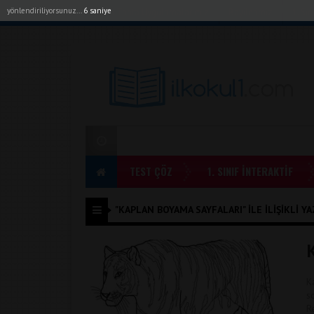
yönlendiriliyorsunuz...
6 saniye
Akıllı Tahta Uygulamalarımız
Bayilerimiz
1. Sı
TEST ÇÖZ
1. SINIF İNTERAKTİF
"KAPLAN BOYAMA SAYFALARI" ILE İLIŞIKLI YA
K
s
R