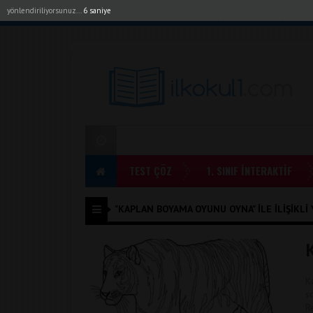
yönlendiriliyorsunuz...
6 saniye
Akıllı Tahta Uygulamalarımız
Bayilerimiz
1. Sı
TEST ÇÖZ
1. SINIF İNTERAKTİF
"KAPLAN BOYAMA OYUNU OYNA" ILE İLIŞIKLI 
K
s
R