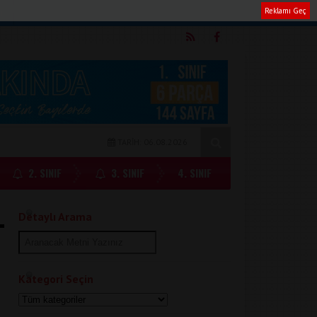
Reklamı Geç
m
TARİH: 06.08.2026
2. SINIF
3. SINIF
4. SINIF
Detaylı Arama
Kategori Seçin