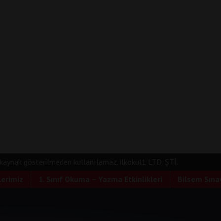
e kaynak gösterilmeden kullanılamaz. ilkokul1 LTD. ŞTİ.
lerimiz
1. Sınıf Okuma – Yazma Etkinlikleri
Bilsem Sınav