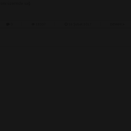
esmi üzerinde sağ
0
18337
16 Şubat 2017
DEVAMI