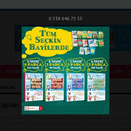
nıf Okuma - Yazma Etkinlikleri
Bilsem Sınavları
Hakkımızda
İletişi
0 538 646 75 55
BOYAMALAR
GÜNLÜK ÖDEVLER
1. SINIF
YAZILAR
Kaplan Boyama Sayfaları
aplan boyama resimleri, kaplumbağa boyama sayfaları gibi aramalara artık
on. Sınıf içinde kullanmak için boyama sayfaları artık ilkokul1.com da olacak
esimlerin büyük hallerini görmek için üzerine tıklayın. Kaydetmek istediğiniz