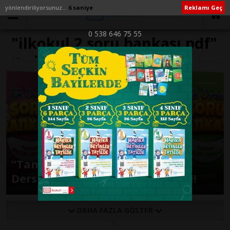
yönlendiriliyorsunuz...
6 saniye
Reklamı Geç
0 538 646 75 55
"ilkokul 2 soru bankası pdf"
ile İlişikli yazılar
“Tamamı Beceri Temelli” Tüm
Dersler Soru Bankalarımız ÇIKTI!
DAHA FAZLA GÖSTER