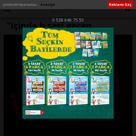
yönlendiriliyorsunuz...
6 saniye
Reklamı Geç
0 538 646 75 55
"içinde b sesi geçen
kelimeler" ile İlişikli yazılar