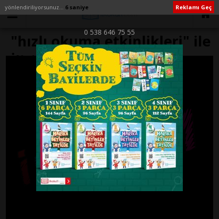
yönlendiriliyorsunuz...
6 saniye
Reklamı Geç
0 538 646 75 55
"hızlı okuma etkinlikleri" ile
İlişikli yazılar