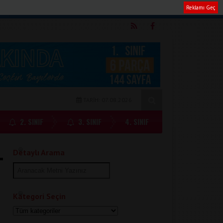
Reklamı Geç
m
TARİH: 07.08.2026
2. SINIF
3. SINIF
4. SINIF
Detaylı Arama
Kategori Seçin