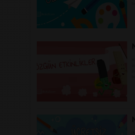
b
N
H
ö
p
b
N
H