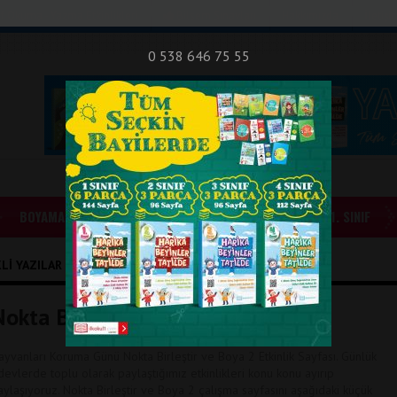
nıf Okuma - Yazma Etkinlikleri
Bilsem Sınavları
Hakkımızda
İletişi
0 538 646 75 55
BOYAMALAR
GÜNLÜK ÖDEVLER
1. SINIF
LI YAZILAR
okta Birleştir ve Boya 2
ayvanları Koruma Günü Nokta Birleştir ve Boya 2 Etkinlik Sayfası. Günlük
devlerde toplu olarak paylaştığımız etkinlikleri konu konu ayırıp
aylaşıyoruz. Nokta Birleştir ve Boya 2 çalışma sayfasını aşağıdaki küçük