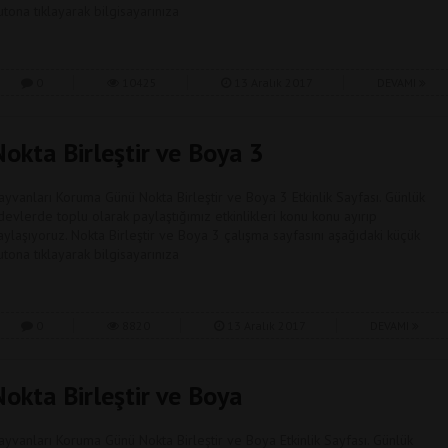
utona tıklayarak bilgisayarınıza
0
10425
13 Aralık 2017
DEVAMI
okta Birleştir ve Boya 3
ayvanları Koruma Günü Nokta Birleştir ve Boya 3 Etkinlik Sayfası. Günlük
devlerde toplu olarak paylaştığımız etkinlikleri konu konu ayırıp
aylaşıyoruz. Nokta Birleştir ve Boya 3 çalışma sayfasını aşağıdaki küçük
utona tıklayarak bilgisayarınıza
0
8820
13 Aralık 2017
DEVAMI
okta Birleştir ve Boya
ayvanları Koruma Günü Nokta Birleştir ve Boya Etkinlik Sayfası. Günlük