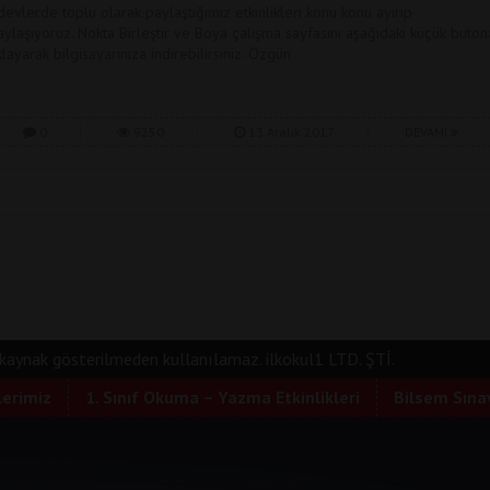
devlerde toplu olarak paylaştığımız etkinlikleri konu konu ayırıp
aylaşıyoruz. Nokta Birleştir ve Boya çalışma sayfasını aşağıdaki küçük buton
ıklayarak bilgisayarınıza indirebilirsiniz. Özgün
0
9250
13 Aralık 2017
DEVAMI
e kaynak gösterilmeden kullanılamaz. ilkokul1 LTD. ŞTİ.
lerimiz
1. Sınıf Okuma – Yazma Etkinlikleri
Bilsem Sınav