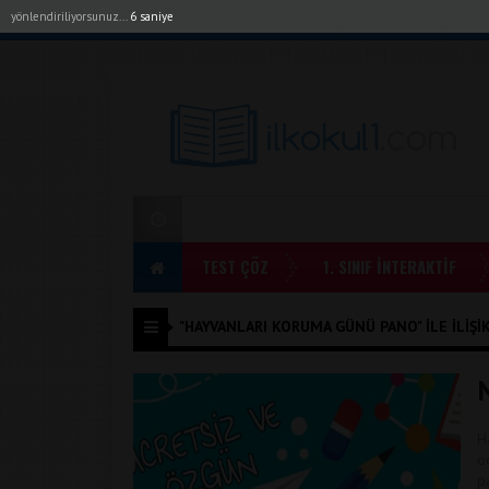
yönlendiriliyorsunuz...
6 saniye
Akıllı Tahta Uygulamalarımız
Bayilerimiz
1. Sı
TEST ÇÖZ
1. SINIF İNTERAKTİF
"HAYVANLARI KORUMA GÜNÜ PANO" ILE İLIŞIK
N
H
ö
p