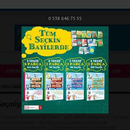
nıf Okuma - Yazma Etkinlikleri
Bilsem Sınavları
Hakkımızda
İletişi
0 538 646 75 55
BOYAMALAR
GÜNLÜK ÖDEVLER
1. SINIF
IŞIKLI YAZILAR
Geçmişten Günümüze Aydınlatma
 Geçmişten Günümüze Aydınlatma ” isimli etkinlik paylaşıyoruz. Geçmişten
ünümüze Aydınlatma etkinliklerini aşağıdaki butonu tıklayarak
ilgisayarınıza indirebilirsiniz. Çalışmalarımızın hiç bir şekilde (kaynak