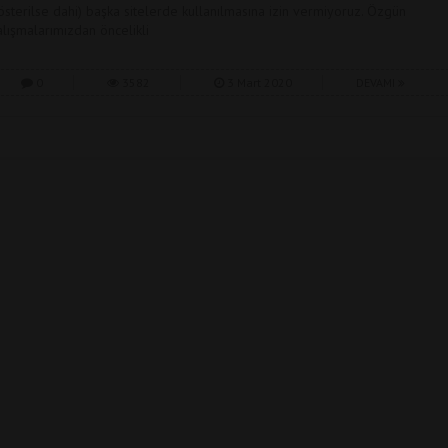
österilse dahi) başka sitelerde kullanılmasına izin vermiyoruz. Özgün
alışmalarımızdan öncelikli
0
3582
3 Mart 2020
DEVAMI