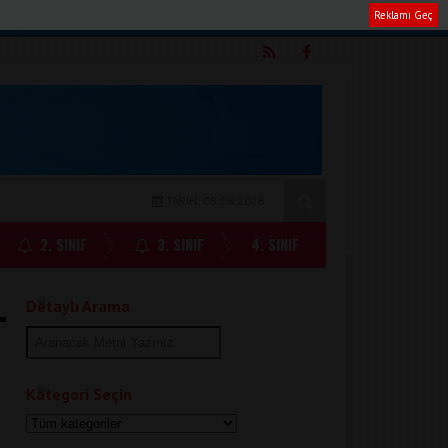
Reklamı Geç
m
TARİH: 08.08.2026
2. SINIF
3. SINIF
4. SINIF
Detaylı Arama
Kategori Seçin