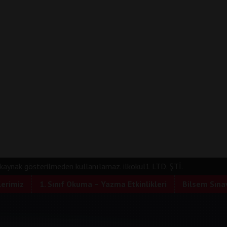
e kaynak gösterilmeden kullanılamaz. ilkokul1 LTD. ŞTİ.
lerimiz
1. Sınıf Okuma – Yazma Etkinlikleri
Bilsem Sınav