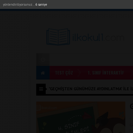
yönlendiriliyorsunuz...
6 saniye
Akıllı Tahta Uygulamalarımız
Bayilerimiz
1. Sı
TEST ÇÖZ
1. SINIF İNTERAKTİF
"GEÇMIŞTEN GÜNÜMÜZE AYDINLATMA" ILE İL
”
G
b