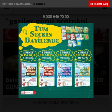
yönlendiriliyorsunuz...
6 saniye
Reklamı Geç
0 538 646 75 55
"gaziler günü protokol
şemsiye" ile İlişikli yazılar
Belirli Günler ve Haftalar ( GAZİLER
GÜNÜ 19 EYLÜL )
DAHA FAZLA GÖSTER