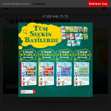
yönlendiriliyorsunuz...
6 saniye
Reklamı Geç
0 538 646 75 55
"dikkat geliştirme
etkinlikleri" ile İlişikli
yazılar
Dikkat Gelişimi Etkinliği
DAHA FAZLA GÖSTER