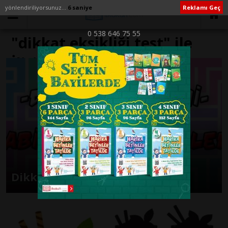
yönlendiriliyorsunuz...
6 saniye
Reklamı Geç
0 538 646 75 55
"dikkat eksikliği test" ile
İlişikli yazılar
Dikkat Eksikliği Etkinlikleri