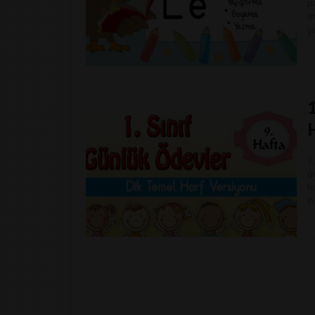
p
e
y
2
ö
h
i