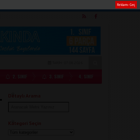
Reklamı Geç
m
TARİH: 07.08.2026
2. SINIF
3. SINIF
4. SINIF
Detaylı Arama
Kategori Seçin