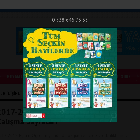
nıf Okuma - Yazma Etkinlikleri
Bilsem Sınavları
Hakkımızda
İletişi
0 538 646 75 55
BOYAMALAR
GÜNLÜK ÖDEVLER
1. SINIF
LE İLIŞIKLI YAZILAR
2017-2018 1. Sınıf “e” Sesi Özgün
Çalışma Sayfaları
017-2018 Eğitim-Öğretim yılında da özgün ve ücretsiz etkinliklerimizi