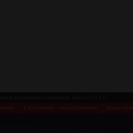
e kaynak gösterilmeden kullanılamaz. ilkokul1 LTD. ŞTİ.
lerimiz
1. Sınıf Okuma – Yazma Etkinlikleri
Bilsem Sınav