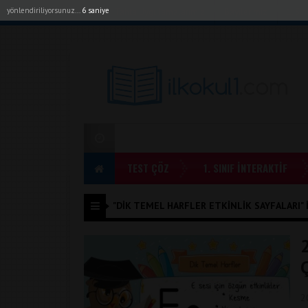
yönlendiriliyorsunuz...
6 saniye
Akıllı Tahta Uygulamalarımız
Bayilerimiz
1. Sı
TEST ÇÖZ
1. SINIF İNTERAKTİF
"DIK TEMEL HARFLER ETKINLIK SAYFALARI" I
2