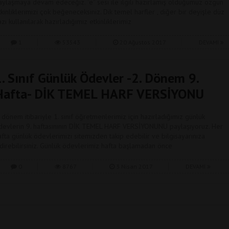
aylaşmaya devam edeceğiz. “e” sesi ile ilgili hazırlamış olduğumuz özgün
tkinliklerimizi çok beğeneceksiniz. Dik temel harfler , diğer bir deyişle düz
azı kullanılarak hazırladığımız etkinliklerimiz
1
53543
20 Ağustos 2017
DEVAMI
1. Sınıf Günlük Ödevler -2. Dönem 9.
Hafta- DİK TEMEL HARF VERSİYONU
. dönem itibariyle 1. sınıf öğretmenlerimiz için hazırladığımız günlük
devlerin 9. haftasınının DİK TEMEL HARF VERSİYONUNU paylaşıyoruz. Her
afta günlük ödevlerimizi sitemizden takip edebilir ve bilgisayarınıza
ndirebilirsiniz. Günlük ödevlerimiz hafta başlamadan önce
0
8767
3 Nisan 2017
DEVAMI