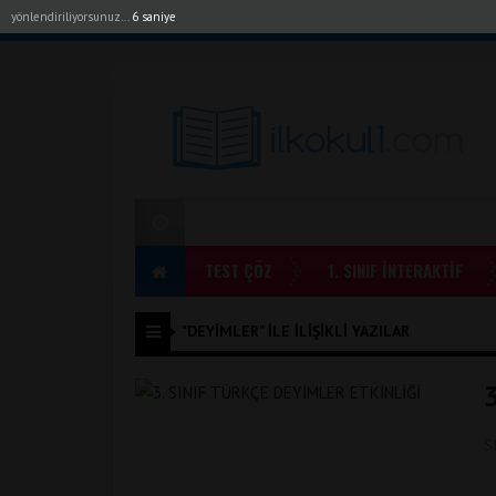
yönlendiriliyorsunuz...
6 saniye
Akıllı Tahta Uygulamalarımız
Bayilerimiz
1. Sı
TEST ÇÖZ
1. SINIF İNTERAKTİF
"DEYIMLER" ILE İLIŞIKLI YAZILAR
S