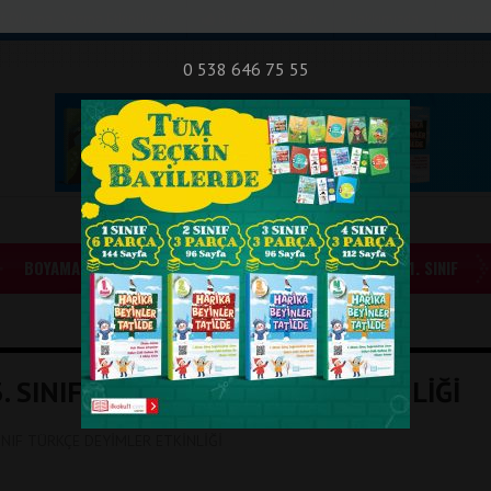
nıf Okuma - Yazma Etkinlikleri
Bilsem Sınavları
Hakkımızda
İletişi
0 538 646 75 55
BOYAMALAR
GÜNLÜK ÖDEVLER
1. SINIF
3. SINIF TÜRKÇE DEYİMLER ETKİNLİĞİ
INIF TÜRKÇE DEYİMLER ETKİNLİĞİ