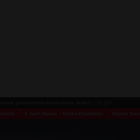
e kaynak gösterilmeden kullanılamaz. ilkokul1 LTD. ŞTİ.
lerimiz
1. Sınıf Okuma – Yazma Etkinlikleri
Bilsem Sınav