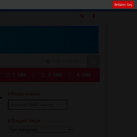
Reklamı Geç
m
TARİH: 07.08.2026
2. SINIF
3. SINIF
4. SINIF
Detaylı Arama
Kategori Seçin