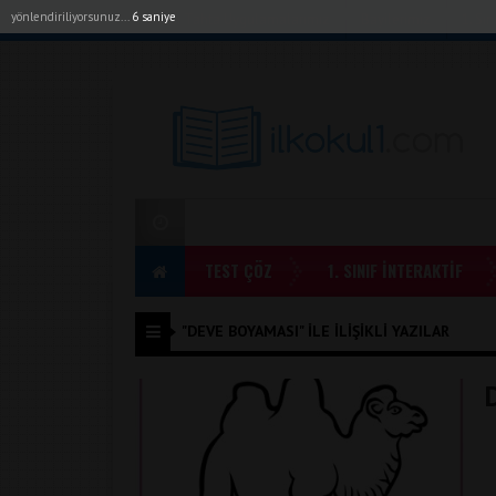
yönlendiriliyorsunuz...
6 saniye
Akıllı Tahta Uygulamalarımız
Bayilerimiz
1. Sı
TEST ÇÖZ
1. SINIF İNTERAKTİF
"DEVE BOYAMASI" ILE İLIŞIKLI YAZILAR