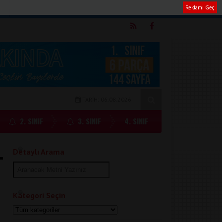
Reklamı Geç
m
TARİH: 06.08.2026
2. SINIF
3. SINIF
4. SINIF
Detaylı Arama
Kategori Seçin