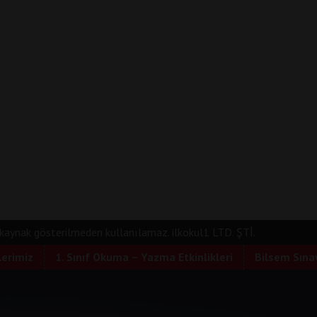
e kaynak gösterilmeden kullanılamaz. ilkokul1 LTD. ŞTİ.
lerimiz
1. Sınıf Okuma – Yazma Etkinlikleri
Bilsem Sınav