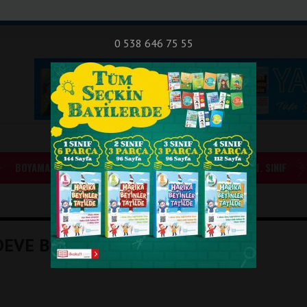
nıf Okuma - Yazma Etkinlikleri
Bilsem Sınavları
Hakkımızda
İletişi
0 538 646 75 55
BOYAMALAR
GÜNLÜK ÖDEVLER
1. SINIF
DEVE BOYAMA SAYFALARI