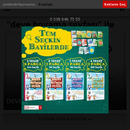
yönlendiriliyorsunuz...
6 saniye
Reklamı Geç
0 538 646 75 55
"deve boyama sayfası" ile
İlişikli yazılar
DEVE BOYAMA SAYFALARI
DAHA FAZLA GÖSTER