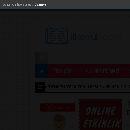
yönlendiriliyorsunuz...
6 saniye
Akıllı Tahta Uygulamalarımız
Bayilerimiz
1. Sı
TEST ÇÖZ
1. SINIF İNTERAKTİF
"DENGELI VE DÜZENLI BESLENME NEDIR 2. SIN
S