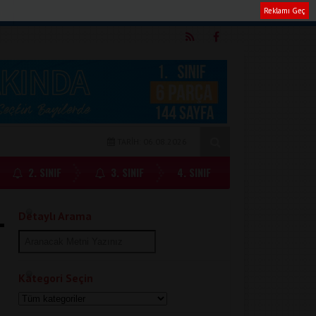
Reklamı Geç
m
TARİH: 06.08.2026
2. SINIF
3. SINIF
4. SINIF
Detaylı Arama
Kategori Seçin