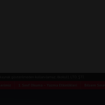
e kaynak gösterilmeden kullanılamaz. ilkokul1 LTD. ŞTİ.
lerimiz
1. Sınıf Okuma – Yazma Etkinlikleri
Bilsem Sınav