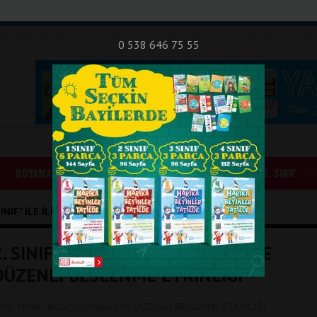
nıf Okuma - Yazma Etkinlikleri
Bilsem Sınavları
Hakkımızda
İletişi
0 538 646 75 55
BOYAMALAR
GÜNLÜK ÖDEVLER
1. SINIF
IF" ILE İLIŞIKLI YAZILAR
2. SINIF HAYAT BİLGİSİ DENGELİ VE
DÜZENLİ BESLENME ETKİNLİĞİ
INIF HAYAT BİLGİSİ DENGELİ VE DÜZENLİ BESLENME ETKİNLİĞİ