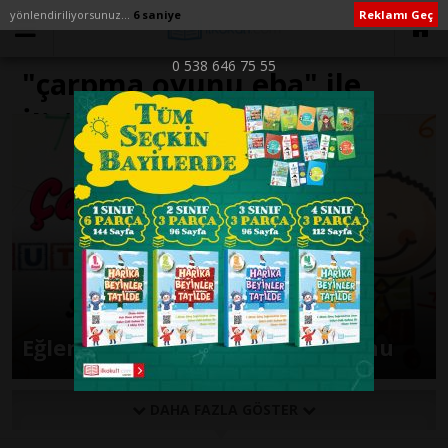
yönlendiriliyorsunuz...
6 saniye
Reklamı Geç
0 538 646 75 55
"çarpma oyunu eba" ile
İlişikli yazılar
Eğlenceli Çarpma Kutuları Oyunu
DAHA FAZLA GÖSTER