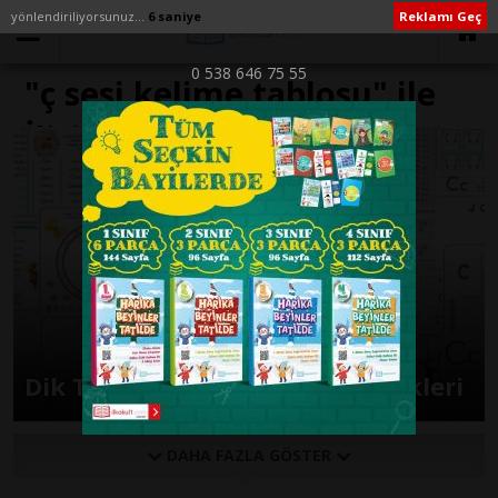
yönlendiriliyorsunuz...
6 saniye
Reklamı Geç
0 538 646 75 55
"ç sesi kelime tablosu" ile
İlişikli yazılar
Dik Temel Harfler C Sesi Etkinlikleri
DAHA FAZLA GÖSTER