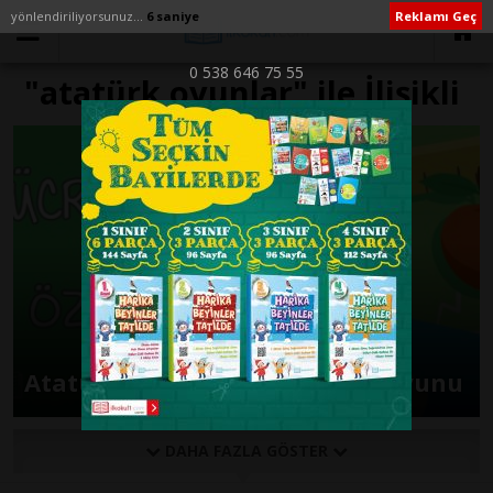
yönlendiriliyorsunuz...
6 saniye
Reklamı Geç
0 538 646 75 55
"atatürk oyunlar" ile İlişikli
yazılar
Atatürk Konulu Sınıf İçi Kart Oyunu
DAHA FAZLA GÖSTER