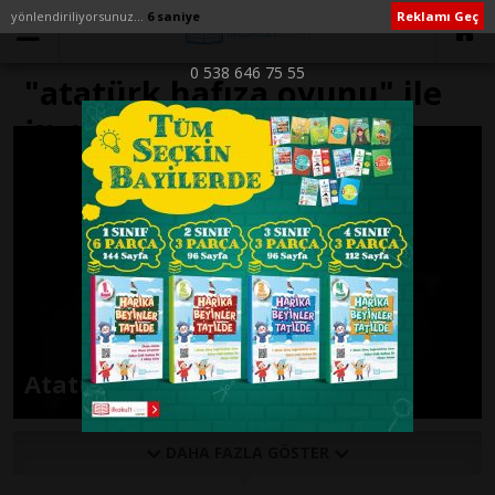
yönlendiriliyorsunuz...
6 saniye
Reklamı Geç
0 538 646 75 55
"atatürk hafıza oyunu" ile
İlişikli yazılar
Atatürk Konulu Hafıza Oyunu
DAHA FAZLA GÖSTER