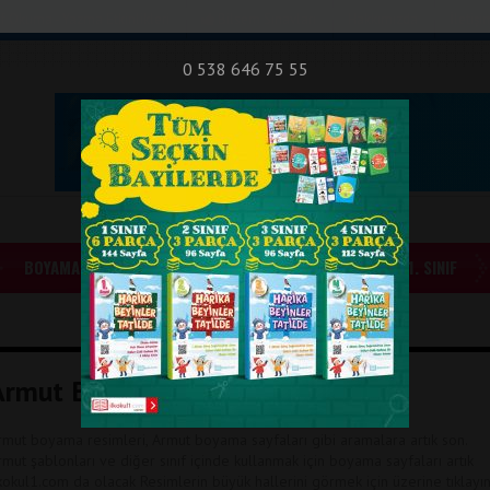
nıf Okuma - Yazma Etkinlikleri
Bilsem Sınavları
Hakkımızda
İletişi
0 538 646 75 55
BOYAMALAR
GÜNLÜK ÖDEVLER
1. SINIF
Armut Boyama Sayfaları
rmut boyama resimleri, Armut boyama sayfaları gibi aramalara artık son.
rmut şablonları ve diğer sınıf içinde kullanmak için boyama sayfaları artık
lkokul1.com da olacak Resimlerin büyük hallerini görmek için üzerine tıklayın