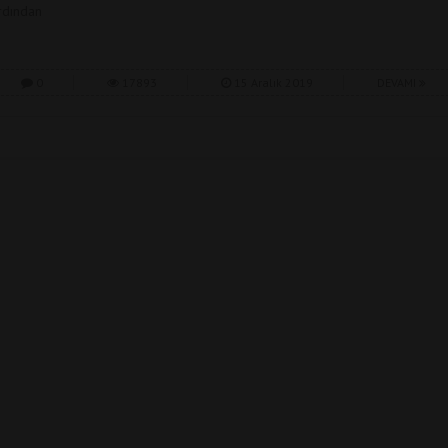
rdından
0
17893
15 Aralık 2019
DEVAMI