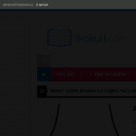
yönlendiriliyorsunuz...
6 saniye
Akıllı Tahta Uygulamalarımız
Bayilerimiz
1. Sı
TEST ÇÖZ
1. SINIF İNTERAKTİF
"ARMUT ÇIZIMI BOYAMA" ILE İLIŞIKLI YAZILAR
A
A
i