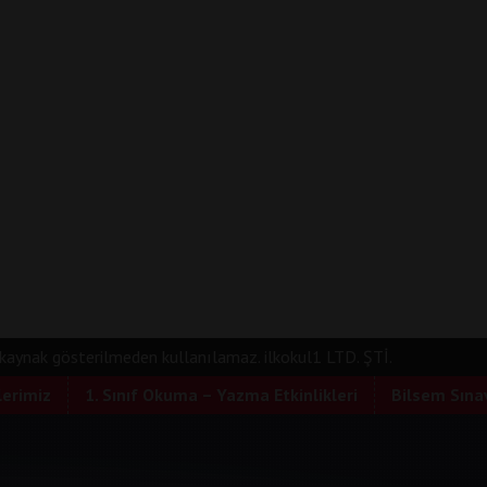
e kaynak gösterilmeden kullanılamaz. ilkokul1 LTD. ŞTİ.
lerimiz
1. Sınıf Okuma – Yazma Etkinlikleri
Bilsem Sınav