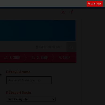
Reklamı Geç
m
TARİH: 08.08.2026
2. SINIF
3. SINIF
4. SINIF
Detaylı Arama
Kategori Seçin
.