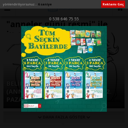
yönlendiriliyorsunuz...
6 saniye
Reklamı Geç
0 538 646 75 55
"anneler günü resmi" ile
İlişikli yazılar
BELİRLİ GÜN VE HAFTALAR
(ANNELER GÜNÜ MAYIS AYININ 2.
PAZAR GÜNÜ )
DAHA FAZLA GÖSTER