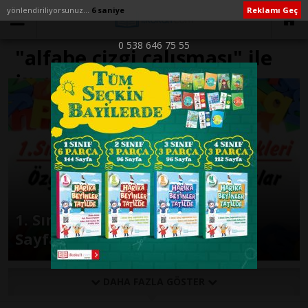
yönlendiriliyorsunuz...
6 saniye
Reklamı Geç
0 538 646 75 55
"alfabe çizgi çalışması" ile
İlişikli yazılar
1. Sınıflar İçin “Alfabe” Çalışma
Sayfaları
DAHA FAZLA GÖSTER