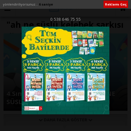
yönlendiriliyorsunuz...
6 saniye
Reklamı Geç
0 538 646 75 55
"ah ne süslü kelebek şarkısı
dinle" ile İlişikli yazılar
4.Sınıf Müzik Kitabı Şarkısı AH NE
SÜSLÜ KELEBEK Söz Ve Müzikleri
DAHA FAZLA GÖSTER