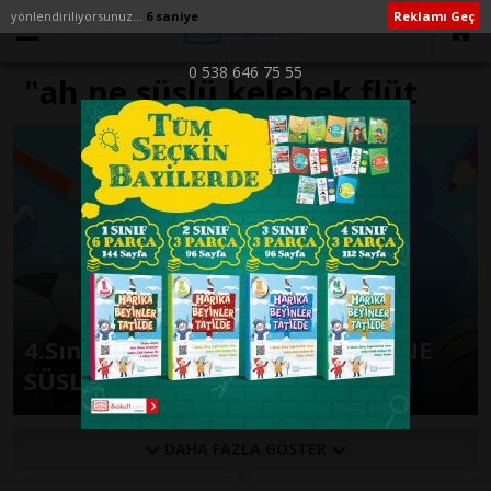
yönlendiriliyorsunuz...
6 saniye
Reklamı Geç
0 538 646 75 55
"ah ne süslü kelebek flüt
notaları" ile İlişikli yazılar
4.Sınıf Müzik Kitabı Şarkısı AH NE
SÜSLÜ KELEBEK Söz Ve Müzikleri
DAHA FAZLA GÖSTER