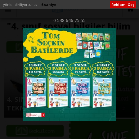
yönlendiriliyorsunuz...
6 saniye
Reklamı Geç
0 538 646 75 55
"4. sınıf sosyal bilgiler bilim
teknoloji ve toplum slayt"
ile İlişikli yazılar
4. SINIF SOSYAL BİLGİLER BİLİM
TEKNOLOJİ VE TOPLUM – 2