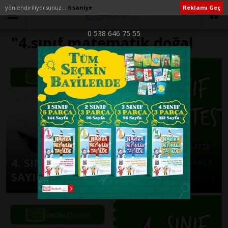
yönlendiriliyorsunuz...
6 saniye
Reklamı Geç
0 538 646 75 55
"4.sınıf matematik doğal
sayılarda bölme işlemi" ile
İlişikli yazılar
4. SINIF MATEMATİK DOĞAL
SAYILARLA ÇARPMA İŞLEMİ – 2