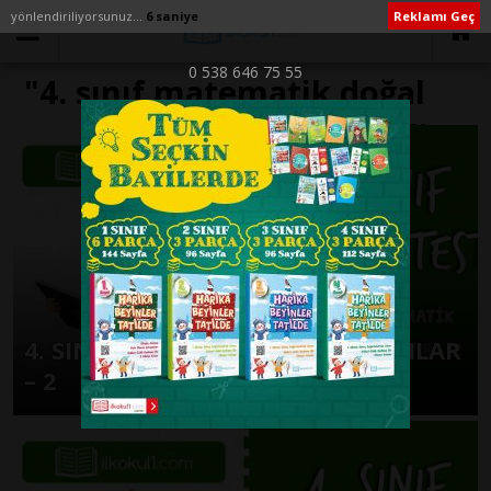
yönlendiriliyorsunuz...
6 saniye
Reklamı Geç
0 538 646 75 55
"4. sınıf matematik doğal
sayılar test pdf" ile İlişikli
yazılar
4. SINIF MATEMATİK DOĞAL SAYILAR
– 2