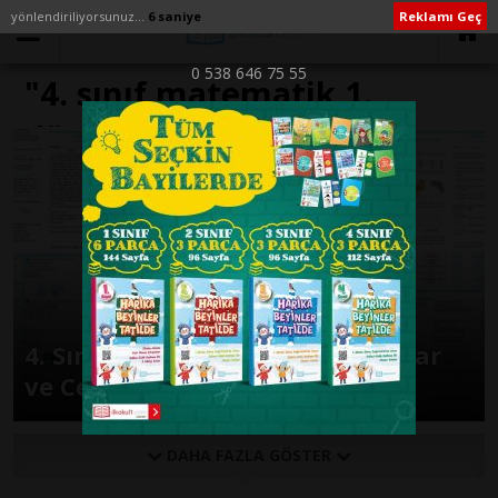
yönlendiriliyorsunuz...
6 saniye
Reklamı Geç
0 538 646 75 55
"4. sınıf matematik 1.
dönem 2. yazılı 2023" ile
İlişikli yazılar
4. Sınıf 2. Dönem 2. Yazılı Sınavlar
ve Cevap Anahtarları
DAHA FAZLA GÖSTER