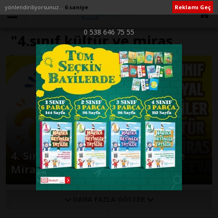
yönlendiriliyorsunuz...
6 saniye
Reklamı Geç
0 538 646 75 55
"4.sınıf kültür ve miras
konusu" ile İlişikli yazılar
4. Sınıf Sosyal Bilgiler “Kültür ve
Miras” Soru-Cevap Etkinliği
DAHA FAZLA GÖSTER