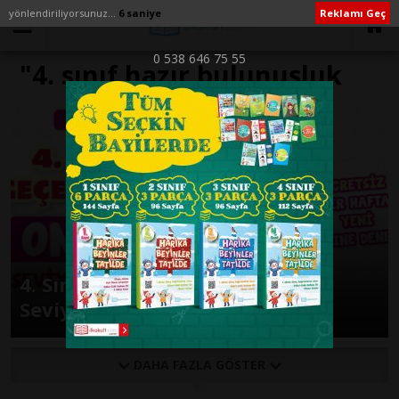
yönlendiriliyorsunuz...
6 saniye
Reklamı Geç
0 538 646 75 55
"4. sınıf hazır bulunuşluk
sınavı 2020" ile İlişikli
yazılar
4. Sınıfa Geçenler İçin Sene Başı
Seviye Belirleme Sınavı -3-
DAHA FAZLA GÖSTER