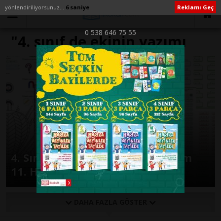
yönlendiriliyorsunuz...
6 saniye
Reklamı Geç
0 538 646 75 55
"4. sınıf de ekinin yazımı
test" ile İlişikli yazılar
4. Sınıf Günlük Ödevler 1. Dönem
11. Hafta
DAHA FAZLA GÖSTER