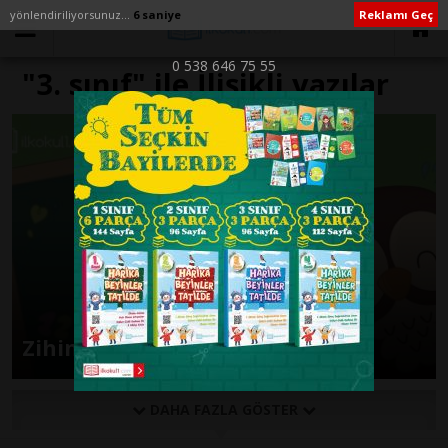
yönlendiriliyorsunuz...
6 saniye
Reklamı Geç
0 538 646 75 55
"3. sınıf" ile İlişikli yazılar
Zihinden İşlem Yolu 1
DAHA FAZLA GÖSTER