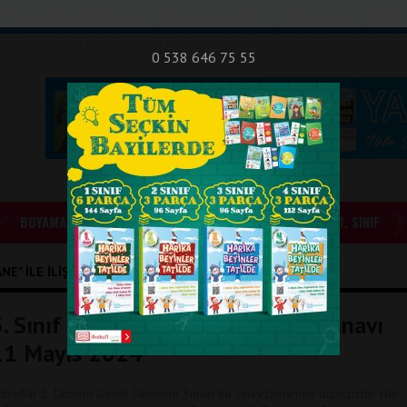
nıf Okuma - Yazma Etkinlikleri
Bilsem Sınavları
Hakkımızda
İletişi
0 538 646 75 55
BOYAMALAR
GÜNLÜK ÖDEVLER
1. SINIF
E" ILE İLIŞIKLI YAZILAR
3. Sınıf 2. Dönem Genel Deneme Sınavı
11 Mayıs 2024
.Sınıflar 2. Dönem Genel Deneme Sınavı Bu sınav tamamen ücretsizdir. Her