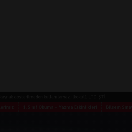
e kaynak gösterilmeden kullanılamaz. ilkokul1 LTD. ŞTİ.
lerimiz
1. Sınıf Okuma – Yazma Etkinlikleri
Bilsem Sınav