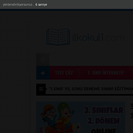
yönlendiriliyorsunuz...
6 saniye
Akıllı Tahta Uygulamalarımız
Bayilerimiz
1. Sı
TEST ÇÖZ
1. SINIF İNTERAKTİF
"3.SINIF YIL SONU DENEME SINAVI EĞITIMHAN
3