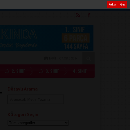
Reklamı Geç
m
TARİH: 07.08.2026
2. SINIF
3. SINIF
4. SINIF
Detaylı Arama
Kategori Seçin