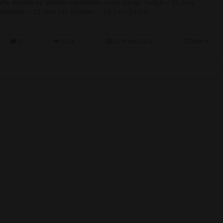
afta düzenli bir şekilde yapılacaktır. Sınav içeriği: Türkçe – 15 soru
atematik – 15 soru Fen Bilimleri – 10 Soru Sosyal
0
6314
11 Mayıs 2024
DEVAMI