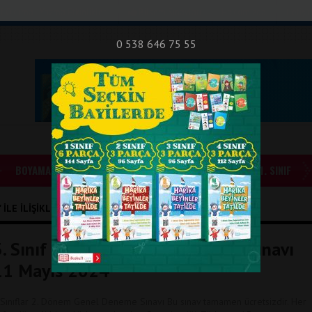
nıf Okuma - Yazma Etkinlikleri
Bilsem Sınavları
Hakkımızda
İletişi
0 538 646 75 55
BOYAMALAR
GÜNLÜK ÖDEVLER
1. SINIF
ILE İLIŞIKLI YAZILAR
3. Sınıf 2. Dönem Genel Deneme Sınavı
11 Mayıs 2024
.Sınıflar 2. Dönem Genel Deneme Sınavı Bu sınav tamamen ücretsizdir. Her