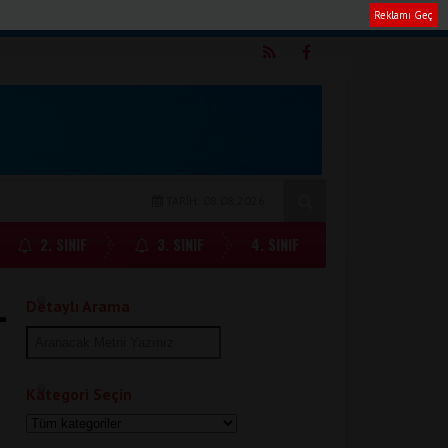
Reklamı Geç
m
TARİH: 08.08.2026
2. SINIF
3. SINIF
4. SINIF
Detaylı Arama
Kategori Seçin