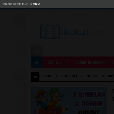
yönlendiriliyorsunuz...
6 saniye
Akıllı Tahta Uygulamalarımız
Bayilerimiz
1. Sı
TEST ÇÖZ
1. SINIF İNTERAKTİF
"3.SINIF YIL SONU DEĞERLENDIRME RAPORU" 
3