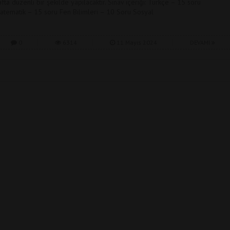
afta düzenli bir şekilde yapılacaktır. Sınav içeriği: Türkçe – 15 soru
atematik – 15 soru Fen Bilimleri – 10 Soru Sosyal
0
6314
11 Mayıs 2024
DEVAMI