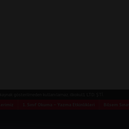
e kaynak gösterilmeden kullanılamaz. ilkokul1 LTD. ŞTİ.
lerimiz
1. Sınıf Okuma – Yazma Etkinlikleri
Bilsem Sınav