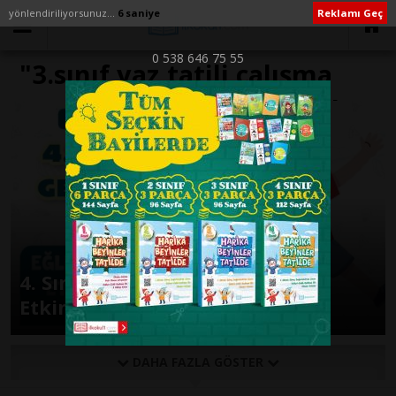
yönlendiriliyorsunuz...
6 saniye
Reklamı Geç
0 538 646 75 55
"3.sınıf yaz tatili çalışma
programı" ile İlişikli yazılar
4. Sınıfa Geçenler İçin Tatil
Etkinlikleri -Hafta 4-
DAHA FAZLA GÖSTER