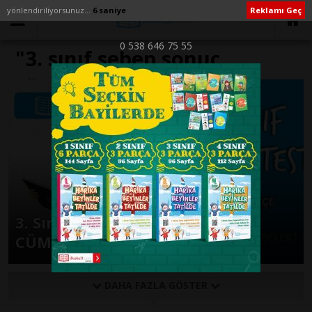
yönlendiriliyorsunuz...
6 saniye
Reklamı Geç
0 538 646 75 55
"3. sınıf sebep sonuç
cümlesi" ile İlişikli yazılar
3. Sınıf Türkçe -NEDEN SONUÇ
CÜMLELERİ 2- Online Test
DAHA FAZLA GÖSTER