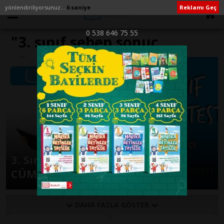
yönlendiriliyorsunuz...
6 saniye
Reklamı Geç
0 538 646 75 55
"3. sınıf sebep sonuç
cümleleri test" ile İlişikli
yazılar
3. Sınıf Türkçe -NEDEN SONUÇ
CÜMLELERİ 2- Online Test
DAHA FAZLA GÖSTER