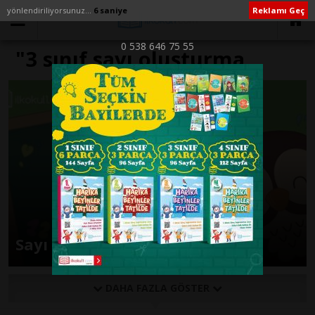
yönlendiriliyorsunuz...
6 saniye
Reklamı Geç
0 538 646 75 55
"3 sınıf sayı oluşturma
problemleri" ile İlişikli
yazılar
Sayı Oluşturma Etkinlik Sayfası
DAHA FAZLA GÖSTER