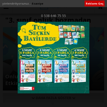
yönlendiriliyorsunuz...
6 saniye
Reklamı Geç
0 538 646 75 55
"3. sınıf onluk bozmadan
çıkarma işlemi etkinlikleri"
ile İlişikli yazılar
Onluk Bozarak Çıkarma İşlemi
Etkinliği
DAHA FAZLA GÖSTER