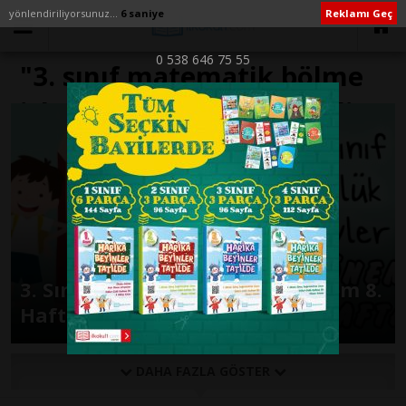
yönlendiriliyorsunuz...
6 saniye
Reklamı Geç
0 538 646 75 55
"3. sınıf matematik bölme
işlemi testi çöz" ile İlişikli
yazılar
3. Sınıf Günlük Ödevler -2. Dönem 8.
Hafta-
DAHA FAZLA GÖSTER