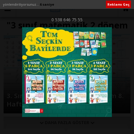
yönlendiriliyorsunuz...
6 saniye
Reklamı Geç
0 538 646 75 55
"3 sınıf matematik 2 dönem
kazanım değerlendirme
sınavı" ile İlişikli yazılar
3. Sınıf Günlük Ödevler 1. Dönem 8.
Hafta
DAHA FAZLA GÖSTER