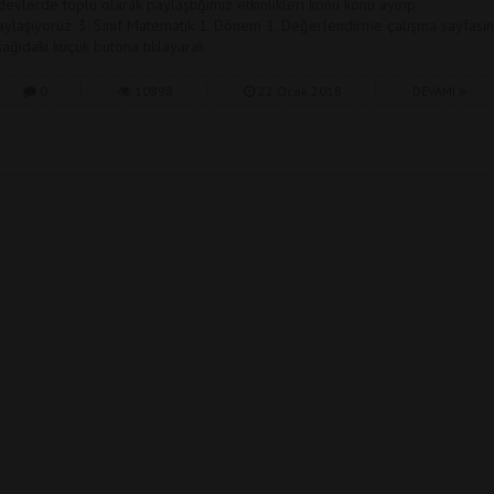
devlerde toplu olarak paylaştığımız etkinlikleri konu konu ayırıp
aylaşıyoruz. 3. Sınıf Matematik 1. Dönem 1. Değerlendirme çalışma sayfasın
şağıdaki küçük butona tıklayarak
0
10898
22 Ocak 2018
DEVAMI