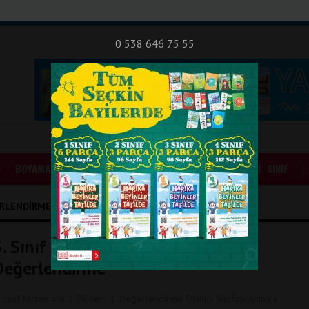
nıf Okuma - Yazma Etkinlikleri
Bilsem Sınavları
Hakkımızda
İletişi
0 538 646 75 55
BOYAMALAR
GÜNLÜK ÖDEVLER
1. SINIF
LENDIRME SORULARI" ILE İLIŞIKLI YAZILAR
3. Sınıf Matematik 1. Dönem 1.
Değerlendirme
. Sınıf Matematik 1. Dönem 1. Değerlendirme Etkinlik Sayfası. Günlük