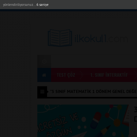
yönlendiriliyorsunuz...
6 saniye
Akıllı Tahta Uygulamalarımız
Bayilerimiz
1. Sı
TEST ÇÖZ
1. SINIF İNTERAKTİF
"3 SINIF MATEMATIK 1 DÖNEM GENEL DEĞER
3