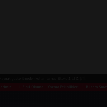
e kaynak gösterilmeden kullanılamaz. ilkokul1 LTD. ŞTİ.
lerimiz
1. Sınıf Okuma – Yazma Etkinlikleri
Bilsem Sınav