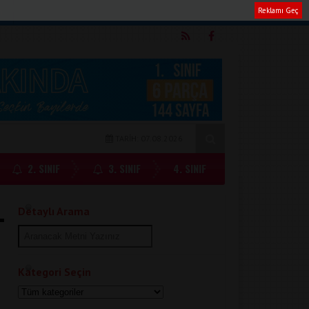
Reklamı Geç
m
TARİH: 07.08.2026
2. SINIF
3. SINIF
4. SINIF
Detaylı Arama
Kategori Seçin