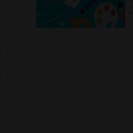
ö
p
a