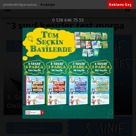
yönlendiriliyorsunuz...
6 saniye
Reklamı Geç
0 538 646 75 55
"3 sınıf kesirler test morpa
kampüs" ile İlişikli yazılar
3. Sınıf Matematik -KESİRLER 2-
Online Test