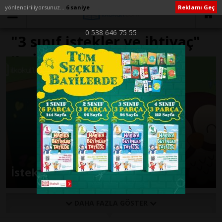
yönlendiriliyorsunuz...
6 saniye
Reklamı Geç
0 538 646 75 55
"3 sınıf istekler ve ihtiyaç"
ile İlişikli yazılar
İstek ve İhtiyaçlar
DAHA FAZLA GÖSTER