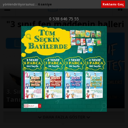
yönlendiriliyorsunuz...
6 saniye
Reklamı Geç
0 538 646 75 55
"3 sınıf fen maddenin halleri
testi çöz" ile İlişikli yazılar
3. Sınıf Fen Bilimleri Maddeyi
Tanıyalım Online Test -2-
DAHA FAZLA GÖSTER