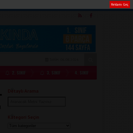
Reklamı Geç
m
TARİH: 06.08.2026
2. SINIF
3. SINIF
4. SINIF
Detaylı Arama
a
Kategori Seçin