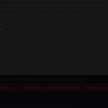
üzlüğe Yuvarlama Etkinliklerine aşağıdaki butonu tıklayarak bilgisayarınıza
ndirebilirsiniz. Çalışmalarımızın hiç bir şekilde (kaynak gösterilse dahi) başka
itelerde kullanılmasına izin vermiyoruz. Özgün çalışmalarımızdan
0
5873
16 Aralık 2019
DEVAMI
e kaynak gösterilmeden kullanılamaz. ilkokul1 LTD. ŞTİ.
lerimiz
1. Sınıf Okuma – Yazma Etkinlikleri
Bilsem Sınav