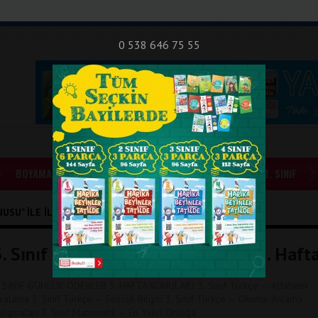
nıf Okuma - Yazma Etkinlikleri
Bilsem Sınavları
Hakkımızda
İletişi
0 538 646 75 55
BOYAMALAR
GÜNLÜK ÖDEVLER
1. SINIF
SU" ILE İLIŞIKLI YAZILAR
3. Sınıf Günlük Ödevler 1. Dönem 3. Haft
. SINIF GÜNLÜK ÖDEVLER 3. HAFTA KONULARI: 3. Sınıf Türkçe — Alfabetik
ıralama 3. Sınıf Türkçe — Sözcük Bilgisi 3. Sınıf Türkçe — Okuma-Anlama
alışmaları 3. Sınıf Matematik — En Yakın Onluğa