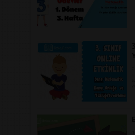
O
s
a
y
“