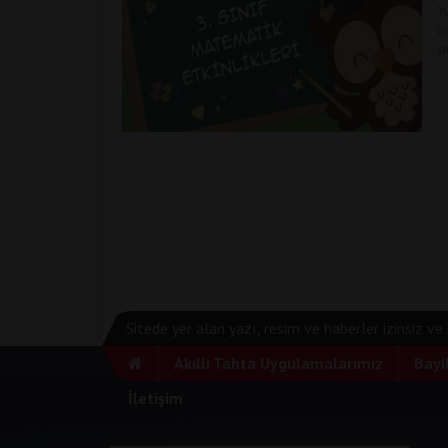
Y
i
s
Sitede yer alan yazı, resim ve haberler izinsiz v
Akıllı Tahta Uygulamalarımız
Bayi
İletişim