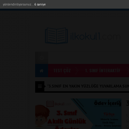
yönlendiriliyorsunuz...
6 saniye
Akıllı Tahta Uygulamalarımız
Bayilerimiz
1. Sı
TEST ÇÖZ
1. SINIF İNTERAKTİF
"3.SINIF EN YAKIN YÜZLÜĞE YUVARLAMA SUNU
3
S
Ç