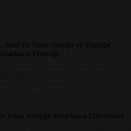
0
10791
22 Eylül 2024
DEVAMI
3. Sınıf En Yakın Onluğa ve Yüzlüğe
Yuvarlama Etkinliği
nluğa Yuvarlama Birler basamağında sıfırdan farklı rakamı bulunan ondalık
ayıların yuvarlanmasına onluğa yuvarlama denmektedir. Böylece ele
ldığımız toplama ve çıkarma işlemlerini çok daha kolay bir biçimde
apabiliriz. Ayrıca bu konuda pratik yaparsak hem daha
0
4746
23 Eylül 2021
DEVAMI
En Yakın Yüzlüğe Yuvarlama Etkinlikleri
En Yakın Yüzlüğe Yuvarlama Etkinlikleri” isimli etkinlik paylaşıyoruz. En Yakı